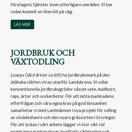
företagets tjänster inom ytterligare områden. Vi har
redan kommit en liten bit på väg.
LÄS MER
JORDBRUK OCH
VÄXTODLING
Loarps Gård driver ca 600 ha jordbruksmark på den
skånska slätten strax utanför Landskrona. Vi odlar
konventionella jordbruksgrödor såsom vete, maltkorn,
raps, ärtor och sockerbetor. För att möta marknadens
efterfrågan och våra egna krav på god lönsamhet
samarbetar vi med Lantmännen i nya projekt för odling
av utsädeshavre och den nyare grässorten rörsvingel.
För att lyckas i vårt arbete lägger vi stor vikt vid
noggranna markanalyser, kvalitativ rådgivning och