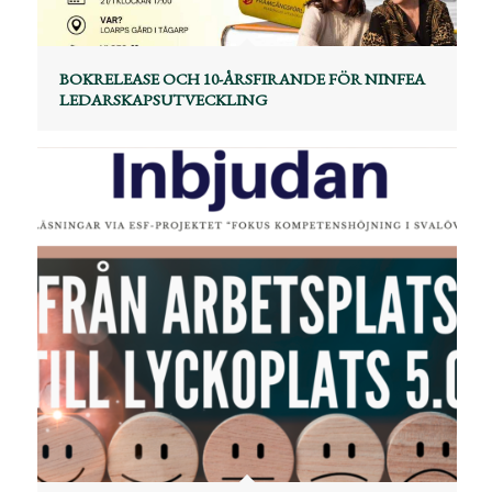
BOKRELEASE OCH 10-ÅRSFIRANDE FÖR NINFEA
LEDARSKAPSUTVECKLING