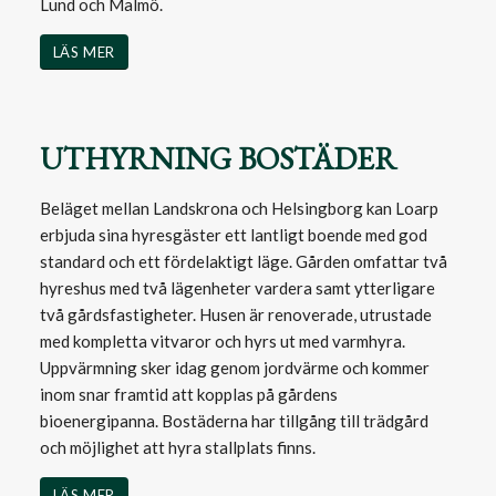
Lund och Malmö.
LÄS MER
UTHYRNING BOSTÄDER
Beläget mellan Landskrona och Helsingborg kan Loarp
erbjuda sina hyresgäster ett lantligt boende med god
standard och ett fördelaktigt läge. Gården omfattar två
hyreshus med två lägenheter vardera samt ytterligare
två gårdsfastigheter. Husen är renoverade, utrustade
med kompletta vitvaror och hyrs ut med varmhyra.
Uppvärmning sker idag genom jordvärme och kommer
inom snar framtid att kopplas på gårdens
bioenergipanna. Bostäderna har tillgång till trädgård
och möjlighet att hyra stallplats finns.
LÄS MER