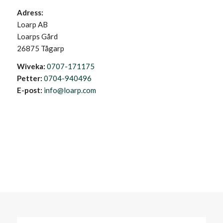
Adress:
Loarp AB
Loarps Gård
26875 Tågarp
Wiveka:
0707-171175
Petter:
0704-940496
E-post:
info@loarp.com