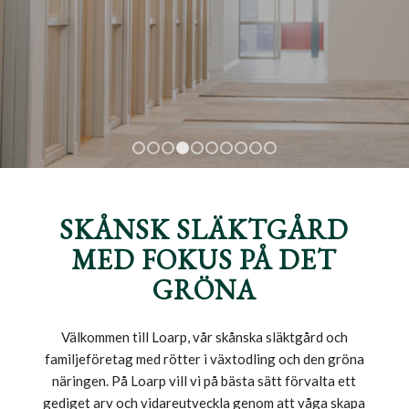
1
2
3
4
5
6
7
8
9
10
SKÅNSK SLÄKTGÅRD
MED FOKUS PÅ DET
GRÖNA
Välkommen till Loarp, vår skånska släktgård och
familjeföretag med rötter i växtodling och den gröna
näringen. På Loarp vill vi på bästa sätt förvalta ett
gediget arv och vidareutveckla genom att våga skapa