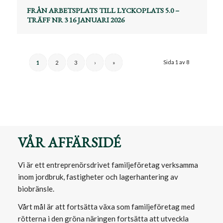
FRÅN ARBETSPLATS TILL LYCKOPLATS 5.0 –
TRÄFF NR 3 16 JANUARI 2026
Sida 1 av 8
1
2
3
›
»
VÅR AFFÄRSIDÉ
Vi är ett entreprenörsdrivet familjeföretag verksamma
inom jordbruk, fastigheter och lagerhantering av
biobränsle.
Vårt mål är att fortsätta växa som familjeföretag med
rötterna i den gröna näringen fortsätta att utveckla